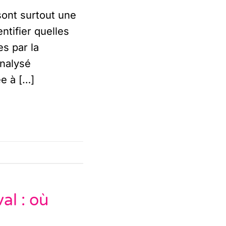
ont surtout une
ntifier quelles
s par la
analysé
ée à […]
al : où