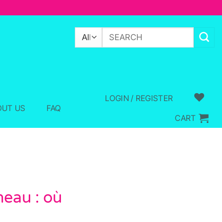
Search
for:
LOGIN / REGISTER
OUT US
FAQ
CART
neau : où