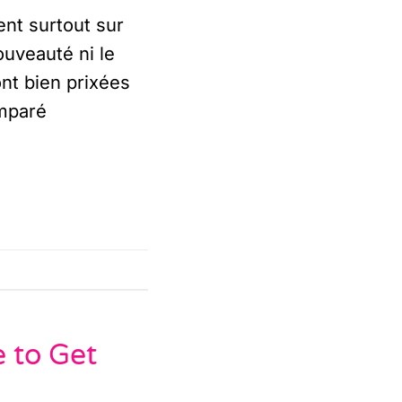
nt surtout sur
ouveauté ni le
ont bien prixées
omparé
 to Get